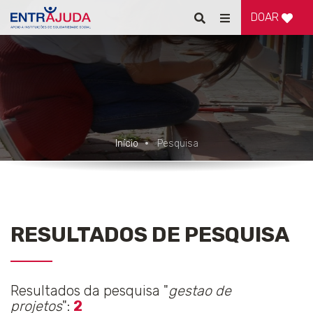
DOAR
Pesquisar
Alternar
de
navegação
Início
Pesquisa
RESULTADOS DE PESQUISA
Resultados da pesquisa "
gestao de
projetos
":
2