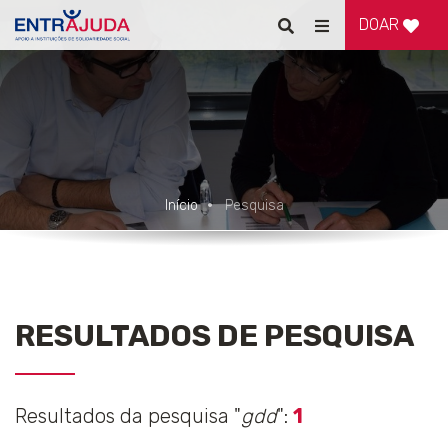
DOAR
Pesquisar
Alternar
de
navegação
Início
Pesquisa
RESULTADOS DE PESQUISA
Resultados da pesquisa "
gdd
":
1