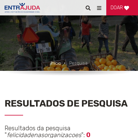
DOAR
Pesquisar
Alternar
de
navegação
Início
Pesquisa
RESULTADOS DE PESQUISA
Resultados da pesquisa
"
felicidadenasorganizacoes
":
0