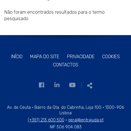
Não foram encontrados resultados para o termo
pesquisado.
INÍCIO
MAPA DO SITE
PRIVACIDADE
COOKIES
CONTACTOS
Link
Link
Link
Partilhar
para
para
para
a
a
a
página
página
página
Av. de Ceuta · Bairro da Qta. do Cabrinha, Loja 10G · 1300-906
Lisboa
de
de
de
(+351) 213 600 500
·
geral@entrajuda.pt
Facebook
Linkedin
Youtube
NIF 506 904 083