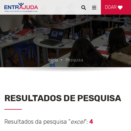
DOAR
Pesquisar
Alternar
de
navegação
Início
Pesquisa
RESULTADOS DE PESQUISA
Resultados da pesquisa "
excel
":
4