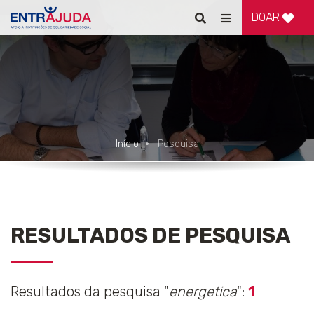
DOAR
Pesquisar
Alternar
de
navegação
Início
Pesquisa
RESULTADOS DE PESQUISA
Resultados da pesquisa "
energetica
":
1