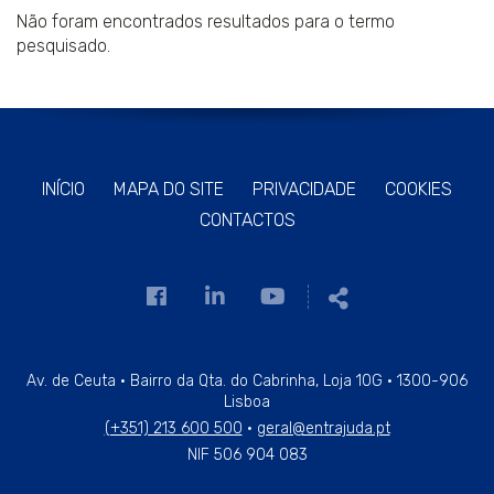
Não foram encontrados resultados para o termo
pesquisado.
INÍCIO
MAPA DO SITE
PRIVACIDADE
COOKIES
CONTACTOS
Link
Link
Link
Partilhar
para
para
para
a
a
a
página
página
página
Av. de Ceuta · Bairro da Qta. do Cabrinha, Loja 10G · 1300-906
Lisboa
de
de
de
(+351) 213 600 500
·
geral@entrajuda.pt
Facebook
Linkedin
Youtube
NIF 506 904 083