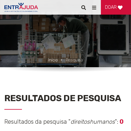
DOAR
Pesquisar
Alternar
de
navegação
Início
Pesquisa
RESULTADOS DE PESQUISA
Resultados da pesquisa "
direitoshumanos
":
0