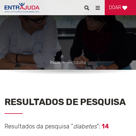
DOAR
Pesquisar
Alternar
de
navegação
Início
Pesquisa
RESULTADOS DE PESQUISA
Resultados da pesquisa "
diabetes
":
14