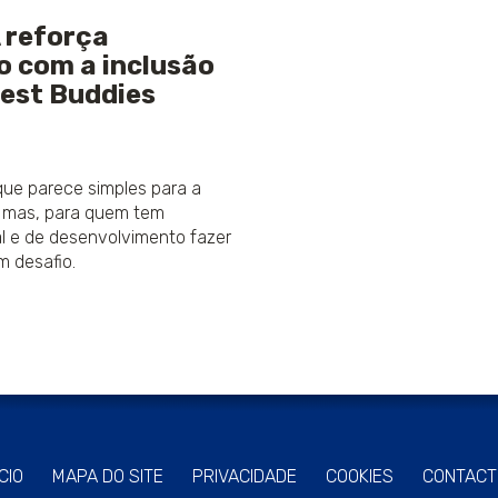
reforça
 com a inclusão
Best Buddies
que parece simples para a
, mas, para quem tem
al e de desenvolvimento fazer
m desafio.
ÍCIO
MAPA DO SITE
PRIVACIDADE
COOKIES
CONTACT