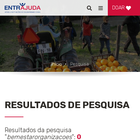
DOAR
Pesquisar
Alternar
de
navegação
Início
Pesquisa
RESULTADOS DE PESQUISA
Resultados da pesquisa
"
bemestarorganizacoes
":
0