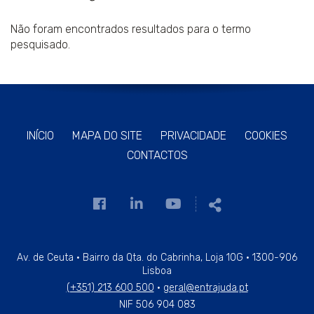
Não foram encontrados resultados para o termo
pesquisado.
INÍCIO
MAPA DO SITE
PRIVACIDADE
COOKIES
CONTACTOS
Link
Link
Link
Partilhar
para
para
para
a
a
a
página
página
página
Av. de Ceuta · Bairro da Qta. do Cabrinha, Loja 10G · 1300-906
Lisboa
de
de
de
(+351) 213 600 500
·
geral@entrajuda.pt
Facebook
Linkedin
Youtube
NIF 506 904 083