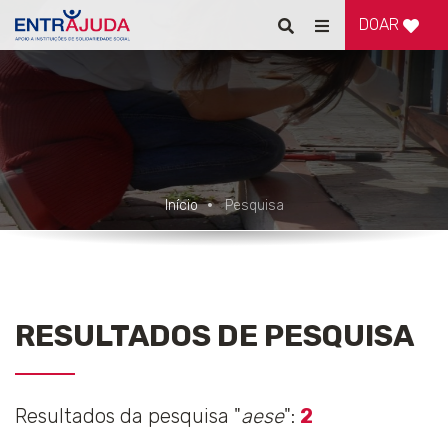
DOAR
Pesquisar
Alternar
de
navegação
Início
Pesquisa
RESULTADOS DE PESQUISA
Resultados da pesquisa "
aese
":
2