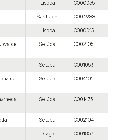
Lisboa
C000055
Santarém
C004988
Lisboa
C000015
 Nova de
Setúbal
C002105
Setúbal
C001053
aria de
Setúbal
C004101
harneca
Setúbal
C001475
eda
Setúbal
C002104
Braga
C001857