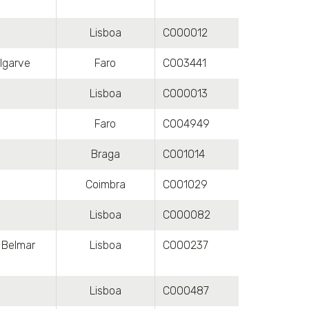
Lisboa
C000012
Algarve
Faro
C003441
Lisboa
C000013
Faro
C004949
Braga
C001014
Coimbra
C001029
Lisboa
C000082
o Belmar
Lisboa
C000237
Lisboa
C000487