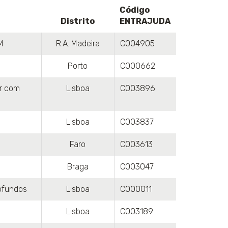
Código
Distrito
ENTRAJUDA
M
R.A. Madeira
C004905
Porto
C000662
er com
Lisboa
C003896
Lisboa
C003837
Faro
C003613
Braga
C003047
ofundos
Lisboa
C000011
Lisboa
C003189