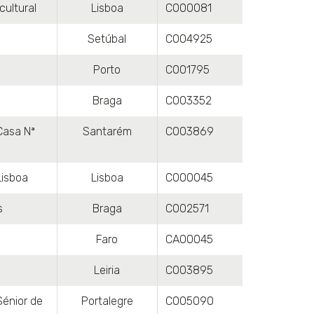
ultural
Lisboa
C000081
Setúbal
C004925
Porto
C001795
Braga
C003352
Casa Nª
Santarém
C003869
Lisboa
Lisboa
C000045
s
Braga
C002571
Faro
CA00045
Leiria
C003895
Sénior de
Portalegre
C005090