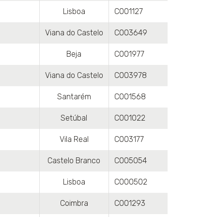
Lisboa
C001127
Viana do Castelo
C003649
Beja
C001977
Viana do Castelo
C003978
Santarém
C001568
Setúbal
C001022
Vila Real
C003177
Castelo Branco
C005054
Lisboa
C000502
Coimbra
C001293