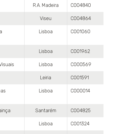
R.A. Madeira
C004840
Viseu
C004864
a
Lisboa
C001060
Lisboa
C001962
Visuais
Lisboa
C000569
Leiria
C001591
ças
Lisboa
C000014
ainça
Santarém
C004825
Lisboa
C001324