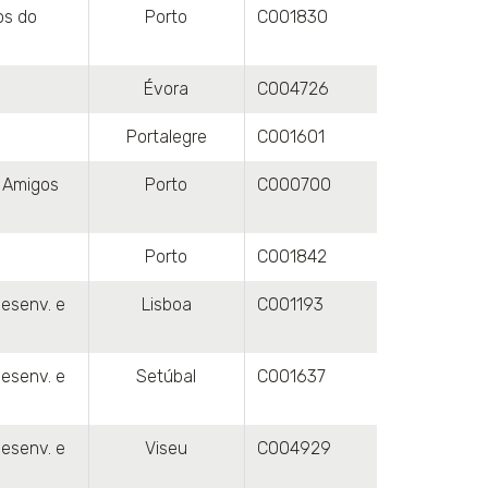
os do
Porto
C001830
Évora
C004726
Portalegre
C001601
 Amigos
Porto
C000700
Porto
C001842
esenv. e
Lisboa
C001193
esenv. e
Setúbal
C001637
esenv. e
Viseu
C004929