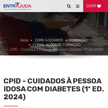
DOAR
Pesquisar
Alternar
de
navegação
Início
COMO AJUDAMOS
FORMAÇÃO
FORMA: AÇÕES DE FORMAÇÃO
CPID - Cuidados à Pessoa idosa com Diabetes (1ª Ed. 2024)
CPID - CUIDADOS À PESSOA
IDOSA COM DIABETES (1ª ED.
2024)